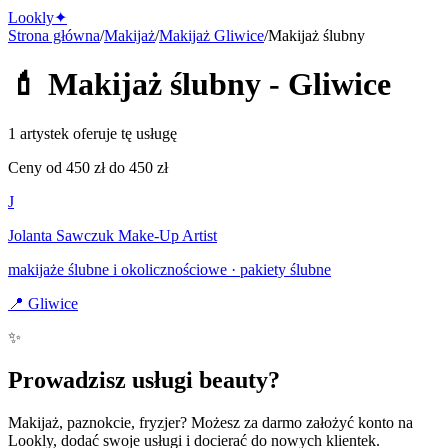
Lo
o
kly
✦
Strona główna
/
Makijaż
/
Makijaż
Gliwice
/
Makijaż ślubny
💄
Makijaż ślubny
-
Gliwice
1 artystek oferuje tę usługę
Ceny od
450
zł do
450
zł
J
Jolanta Sawczuk Make-Up Artist
makijaże ślubne i okolicznościowe · pakiety ślubne
📍
Gliwice
✨
Prowadzisz usługi beauty?
Makijaż, paznokcie, fryzjer? Możesz za darmo założyć konto na
Lookly, dodać swoje usługi i docierać do nowych klientek.