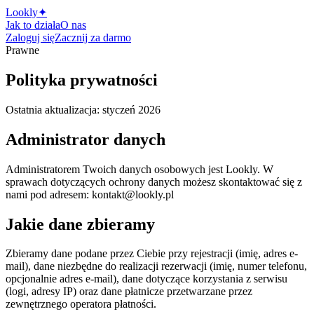
Lo
o
kly
✦
Jak to działa
O nas
Zaloguj się
Zacznij za darmo
Prawne
Polityka prywatności
Ostatnia aktualizacja: styczeń 2026
Administrator danych
Administratorem Twoich danych osobowych jest Lookly. W
sprawach dotyczących ochrony danych możesz skontaktować się z
nami pod adresem: kontakt@lookly.pl
Jakie dane zbieramy
Zbieramy dane podane przez Ciebie przy rejestracji (imię, adres e-
mail), dane niezbędne do realizacji rezerwacji (imię, numer telefonu,
opcjonalnie adres e-mail), dane dotyczące korzystania z serwisu
(logi, adresy IP) oraz dane płatnicze przetwarzane przez
zewnętrznego operatora płatności.