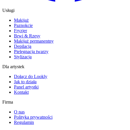
Usługi
Makijaż
Paznokcie
Fryzjer
Brwi & Rzęsy
Makijaż permanentny
Depilacja
Pielęgnacja twarzy
Stylizacja
Dla artystek
Dołącz do Lookly
Jak to działa
Panel artystki
Kontakt
Firma
O nas
Polityka prywatności
Regulamin