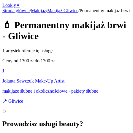
Lo
o
kly
✦
Strona główna
/
Makijaż
/
Makijaż
Gliwice
/
Permanentny makijaż brwi
💄
Permanentny makijaż brwi
-
Gliwice
1 artystek oferuje tę usługę
Ceny od
1300
zł do
1300
zł
J
Jolanta Sawczuk Make-Up Artist
makijaże ślubne i okolicznościowe · pakiety ślubne
📍
Gliwice
✨
Prowadzisz usługi beauty?