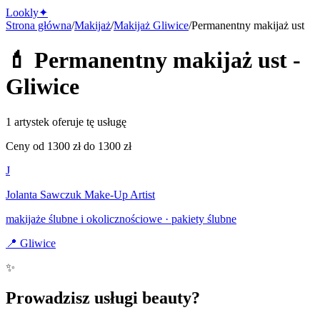
Lo
o
kly
✦
Strona główna
/
Makijaż
/
Makijaż
Gliwice
/
Permanentny makijaż ust
💄
Permanentny makijaż ust
-
Gliwice
1 artystek oferuje tę usługę
Ceny od
1300
zł do
1300
zł
J
Jolanta Sawczuk Make-Up Artist
makijaże ślubne i okolicznościowe · pakiety ślubne
📍
Gliwice
✨
Prowadzisz usługi beauty?