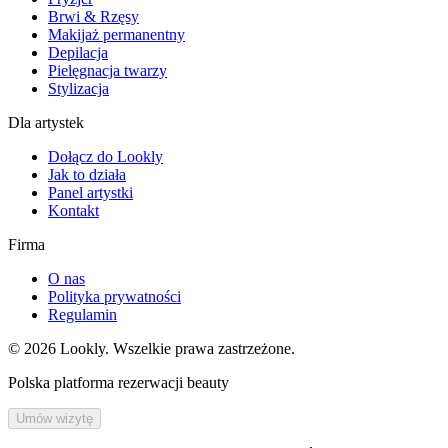
Brwi & Rzęsy
Makijaż permanentny
Depilacja
Pielęgnacja twarzy
Stylizacja
Dla artystek
Dołącz do Lookly
Jak to działa
Panel artystki
Kontakt
Firma
O nas
Polityka prywatności
Regulamin
©
2026
Lookly. Wszelkie prawa zastrzeżone.
Polska platforma rezerwacji beauty
Umów wizytę