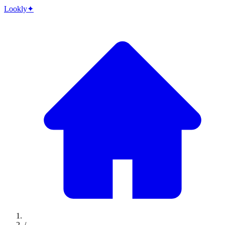
Lo
o
kly
✦
/