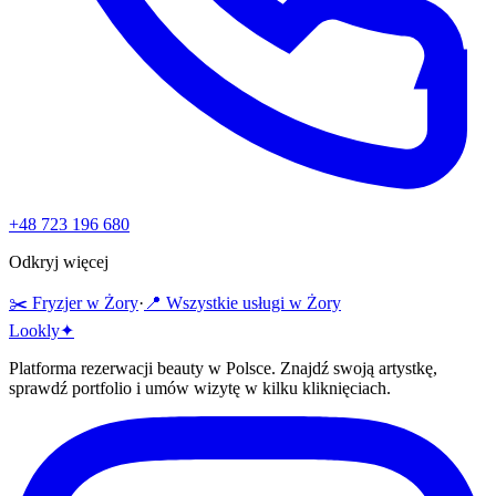
+48 723 196 680
Odkryj więcej
✂️
Fryzjer
w
Żory
·
📍 Wszystkie usługi w
Żory
Lo
o
kly
✦
Platforma rezerwacji beauty w Polsce. Znajdź swoją artystkę,
sprawdź portfolio i umów wizytę w kilku kliknięciach.