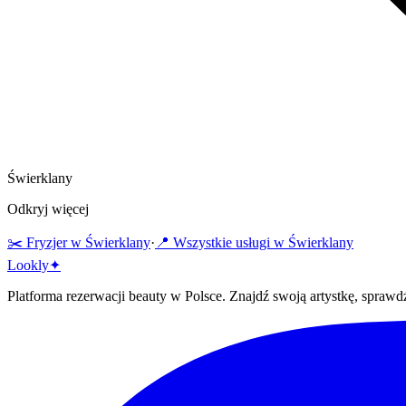
Świerklany
Odkryj więcej
✂️
Fryzjer
w
Świerklany
·
📍 Wszystkie usługi w
Świerklany
Lo
o
kly
✦
Platforma rezerwacji beauty w Polsce. Znajdź swoją artystkę, sprawdź