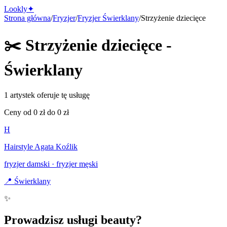
Lo
o
kly
✦
Strona główna
/
Fryzjer
/
Fryzjer
Świerklany
/
Strzyżenie dziecięce
✂️
Strzyżenie dziecięce
-
Świerklany
1 artystek oferuje tę usługę
Ceny od
0
zł do
0
zł
H
Hairstyle Agata Koźlik
fryzjer damski · fryzjer męski
📍
Świerklany
✨
Prowadzisz usługi beauty?