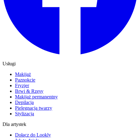
Usługi
Makijaż
Paznokcie
Fryzjer
Brwi & Rzęsy
Makijaż permanentny
Depilacja
Pielęgnacja twarzy
Stylizacja
Dla artystek
Dołącz do Lookly