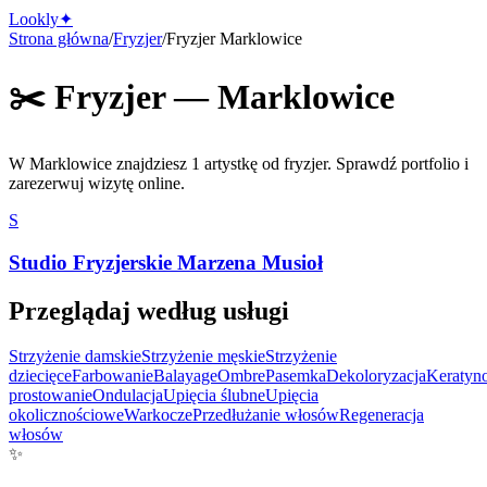
Lo
o
kly
✦
Strona główna
/
Fryzjer
/
Fryzjer
Marklowice
✂️
Fryzjer
—
Marklowice
W
Marklowice
znajdziesz
1 artystkę
od
fryzjer
.
Sprawdź portfolio i
zarezerwuj wizytę online.
S
Studio Fryzjerskie Marzena Musioł
Przeglądaj według usługi
Strzyżenie damskie
Strzyżenie męskie
Strzyżenie
dziecięce
Farbowanie
Balayage
Ombre
Pasemka
Dekoloryzacja
Keratyn
prostowanie
Ondulacja
Upięcia ślubne
Upięcia
okolicznościowe
Warkocze
Przedłużanie włosów
Regeneracja
włosów
✨